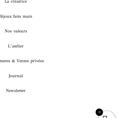
La créatrice
Bijoux faits main
Nos valeurs
L’atelier
ents & Ventes privées
Journal
Newsletter
0