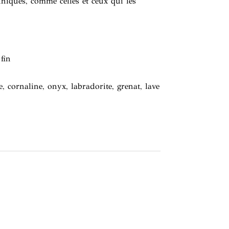
niques, comme celles et ceux qui les
fin
, cornaline, onyx, labradorite, grenat, lave