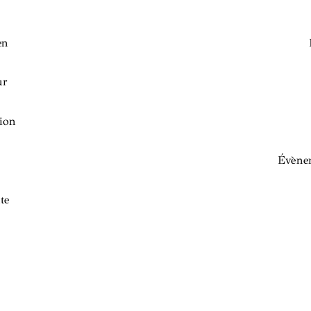
en
ur
ion
Évènem
te