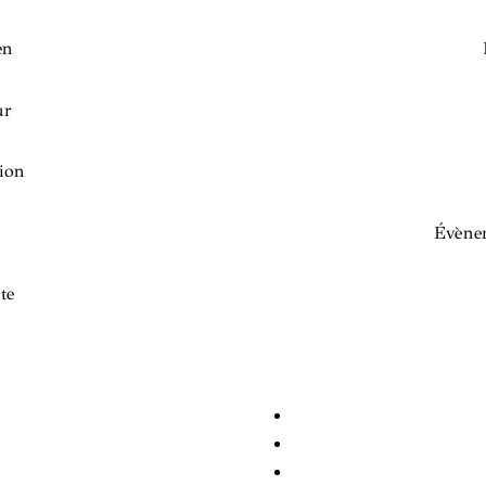
en
ur
ion
Évènem
te