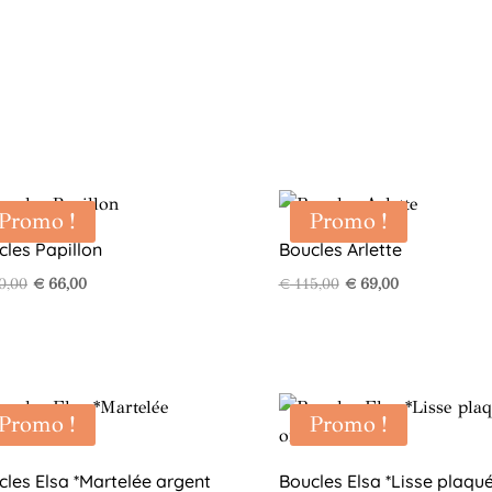
Promo !
Promo !
cles Papillon
Boucles Arlette
Le
Le
Le
Le
0,00
€
66,00
€
115,00
€
69,00
prix
prix
prix
prix
initial
actuel
initial
actuel
était :
est :
était :
est :
€ 110,00.
€ 66,00.
€ 115,00.
€ 69,00.
Promo !
Promo !
cles Elsa *Martelée argent
Boucles Elsa *Lisse plaqué