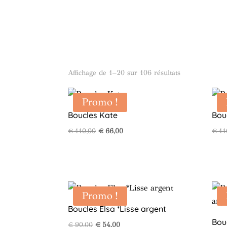
Affichage de 1–20 sur 106 résultats
Promo !
Boucles Kate
Bou
Le
Le
€
110,00
€
66,00
€
11
prix
prix
initial
actuel
était :
est :
€ 110,00.
€ 66,00.
Promo !
Boucles Elsa *Lisse argent
Bou
Le
Le
€
90,00
€
54,00