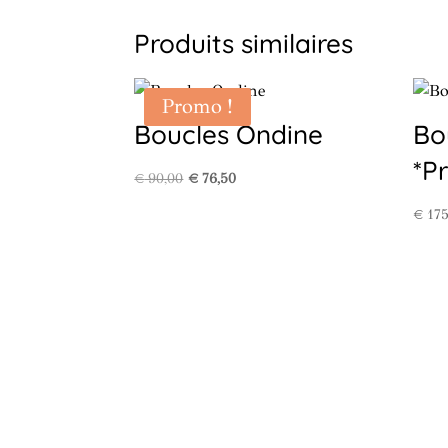
Produits similaires
Promo !
Boucles Ondine
Bo
*P
Le
Le
€
90,00
€
76,50
prix
prix
€
175
initial
actuel
était :
est :
€ 90,00.
€ 76,50.