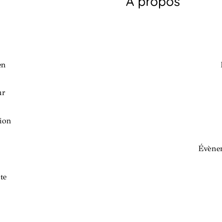
À propos
en
ur
ion
Évènem
te