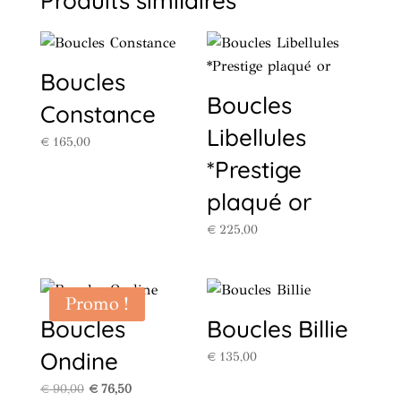
Produits similaires
Boucles
Boucles
Constance
Libellules
€
165,00
*Prestige
plaqué or
€
225,00
Promo !
Boucles
Boucles Billie
Ondine
€
135,00
Le
Le
€
90,00
€
76,50