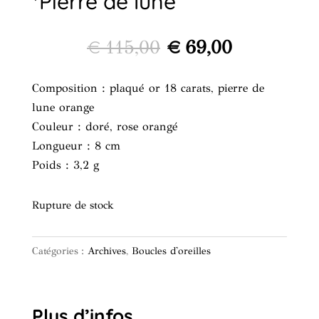
*Pierre de lune
Le
Le
€
115,00
€
69,00
prix
prix
initial
actuel
Composition : plaqué or 18 carats, pierre de
était :
est :
lune orange
€ 115,00.
€ 69,00.
Couleur : doré, rose orangé
Longueur : 8 cm
Poids : 3,2 g
Rupture de stock
Catégories :
Archives
,
Boucles d'oreilles
Plus d’infos